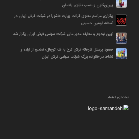
پیرزن‌کلون و نصب تابلوی یادمان
برگزاری مراسم معنوی قرائت زیارت عاشورا در شرکت فرش ایران در
آستانه اربعین حسینی
آیین تودیع و معارفه مدیر مالی شرکت سهامی فرش ایران برگزار شد
صعود پرسنل کارخانه فرش کرج به قله توچال؛ نمادی از اراده و
نشاط در خانواده بزرگ شرکت سهامی فرش ایران
نمادهای اعتماد