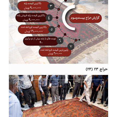
حراج ۲۳ (۲۴)