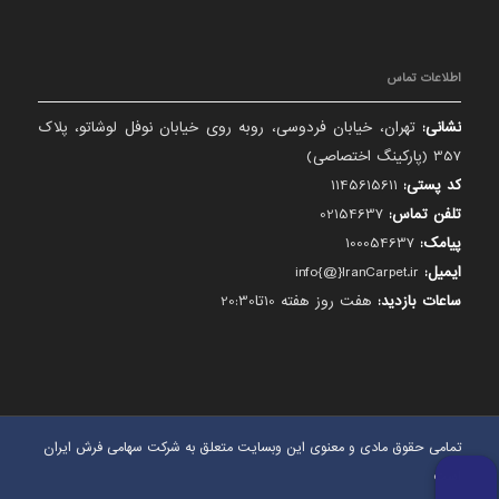
اطلاعات تماس
نشانی:
تهران، خیابان فردوسی، روبه روی خیابان نوفل لوشاتو، پلاک
357 (پارکینگ اختصاصی)
کد پستی:
1145615611
تلفن تماس:
02154637
پیامک:
100054637
ایمیل:
info{@}IranCarpet.ir
ساعات بازدید:
هفت روز هفته 10تا20:30
تمامی حقوق مادی و معنوی این وبسایت متعلق به شرکت سهامی فرش ایران
است