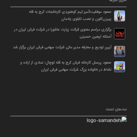
آخرین خبرها
صعود موفقیت‌آمیز تیم کوهنوردی کارخانجات کرج به قله
پیرزن‌کلون و نصب تابلوی یادمان
برگزاری مراسم معنوی قرائت زیارت عاشورا در شرکت فرش ایران در
آستانه اربعین حسینی
آیین تودیع و معارفه مدیر مالی شرکت سهامی فرش ایران برگزار شد
صعود پرسنل کارخانه فرش کرج به قله توچال؛ نمادی از اراده و
نشاط در خانواده بزرگ شرکت سهامی فرش ایران
نمادهای اعتماد