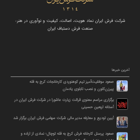
شرکت فرش ایران نماد هویت، اصالت، کیفیت و نوآوری در هنر-
صنعت فرش دستباف ایران
آخرین خبرها
صعود موفقیت‌آمیز تیم کوهنوردی کارخانجات کرج به قله
پیرزن‌کلون و نصب تابلوی یادمان
برگزاری مراسم معنوی قرائت زیارت عاشورا در شرکت فرش ایران در
آستانه اربعین حسینی
آیین تودیع و معارفه مدیر مالی شرکت سهامی فرش ایران برگزار شد
صعود پرسنل کارخانه فرش کرج به قله توچال؛ نمادی از اراده و