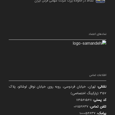
نشاط در خانواده بزرگ شرکت سهامی فرش ایران
نمادهای اعتماد
اطلاعات تماس
نشانی:
تهران، خیابان فردوسی، روبه روی خیابان نوفل لوشاتو، پلاک
357 (پارکینگ اختصاصی)
کد پستی:
1145615611
تلفن تماس:
02154637
پیامک:
100054637