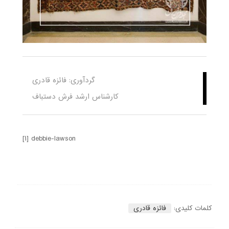
گردآوری: فائزه قادری
کارشناس ارشد فرش دستباف
[۱] debbie-lawson
کلمات کلیدی:
فائزه قادری