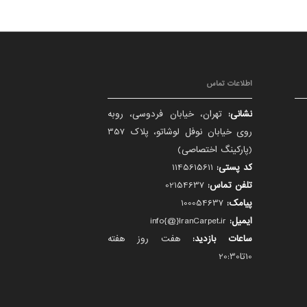
اطلاعات تماس
نشانی:
تهران، خیابان فردوسی، روبه
روی خیابان نوفل لوشاتو، پلاک 357
(پارکینگ اختصاصی)
کد پستی:
1145615611
تلفن تماس:
02154637
پیامک:
100054637
ایمیل:
info{@}IranCarpet.ir
ساعات بازدید:
هفت روز هفته
10تا20:30