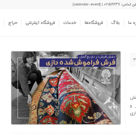
اس: 02154637 | [calender-event]
ه ما
بلاگ
فروشگاه‌ها
خدمات
فروشگاه اینترنتی
حراج
قش
 و
زی