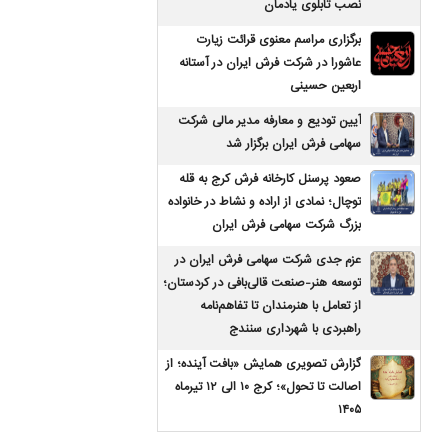
نصب تابلوی یادمان
برگزاری مراسم معنوی قرائت زیارت
عاشورا در شرکت فرش ایران در آستانه
اربعین حسینی
آیین تودیع و معارفه مدیر مالی شرکت
سهامی فرش ایران برگزار شد
صعود پرسنل کارخانه فرش کرج به قله
توچال؛ نمادی از اراده و نشاط در خانواده
بزرگ شرکت سهامی فرش ایران
عزم جدی شرکت سهامی فرش ایران در
توسعه هنر-صنعت قالی‌بافی در کردستان؛
از تعامل با هنرمندان تا تفاهم‌نامه
راهبردی با شهرداری سنندج
گزارش تصویری همایش «بافت آینده؛ از
اصالت تا تحول»؛ کرج ۱۰ الی ۱۲ تیرماه
۱۴۰۵