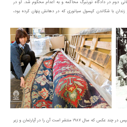
 دوم در دادگاه نورنبرگ محاکمه و به اعدام محکوم شد. او در
، در زندان با شکاندن کپسول سیانوری که در دهانش پنهان کرده بود،
رایش مارشال هرمان گورینگ، گسترده بوده
فرش سلطان‌آباد که در کتابخانه کارینهال (کلبه شکاری)
این فرش سلطان‌آبادی نخست در اختیار گورینگ بوده سپس در چند عکس که سال ۱۹۸۷ منتشر است آن را در آپارتمان و زیر