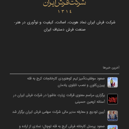
شرکت فرش ایران نماد هویت، اصالت، کیفیت و نوآوری در هنر-
صنعت فرش دستباف ایران
آخرین خبرها
صعود موفقیت‌آمیز تیم کوهنوردی کارخانجات کرج به قله
پیرزن‌کلون و نصب تابلوی یادمان
برگزاری مراسم معنوی قرائت زیارت عاشورا در شرکت فرش ایران در
آستانه اربعین حسینی
آیین تودیع و معارفه مدیر مالی شرکت سهامی فرش ایران برگزار شد
صعود پرسنل کارخانه فرش کرج به قله توچال؛ نمادی از اراده و