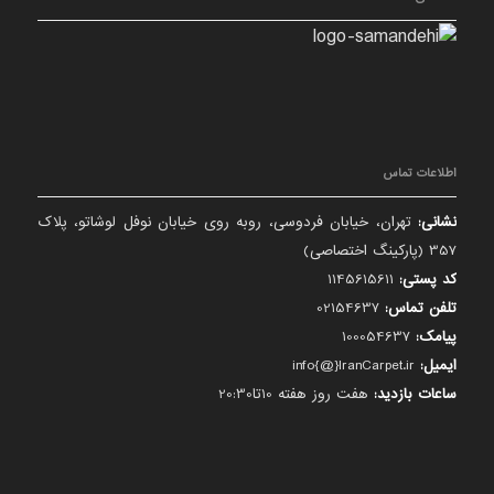
اطلاعات تماس
نشانی:
تهران، خیابان فردوسی، روبه روی خیابان نوفل لوشاتو، پلاک
357 (پارکینگ اختصاصی)
کد پستی:
1145615611
تلفن تماس:
02154637
پیامک:
100054637
ایمیل:
info{@}IranCarpet.ir
ساعات بازدید:
هفت روز هفته 10تا20:30