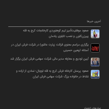
آخرین خبرها
صعود موفقیت‌آمیز تیم کوهنوردی کارخانجات کرج به قله
پیرزن‌کلون و نصب تابلوی یادمان
برگزاری مراسم معنوی قرائت زیارت عاشورا در شرکت فرش ایران در
آستانه اربعین حسینی
آیین تودیع و معارفه مدیر مالی شرکت سهامی فرش ایران برگزار شد
صعود پرسنل کارخانه فرش کرج به قله توچال؛ نمادی از اراده و
نشاط در خانواده بزرگ شرکت سهامی فرش ایران
نمادهای اعتماد