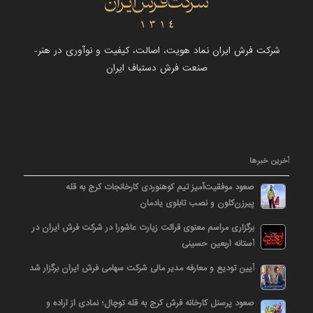
شرکت فرش ایران نماد هویت، اصالت، کیفیت و نوآوری در هنر-
صنعت فرش دستباف ایران
آخرین خبرها
صعود موفقیت‌آمیز تیم کوهنوردی کارخانجات کرج به قله
پیرزن‌کلون و نصب تابلوی یادمان
برگزاری مراسم معنوی قرائت زیارت عاشورا در شرکت فرش ایران در
آستانه اربعین حسینی
آیین تودیع و معارفه مدیر مالی شرکت سهامی فرش ایران برگزار شد
صعود پرسنل کارخانه فرش کرج به قله توچال؛ نمادی از اراده و