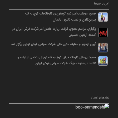
آخرین خبرها
صعود موفقیت‌آمیز تیم کوهنوردی کارخانجات کرج به قله
پیرزن‌کلون و نصب تابلوی یادمان
برگزاری مراسم معنوی قرائت زیارت عاشورا در شرکت فرش ایران در
آستانه اربعین حسینی
آیین تودیع و معارفه مدیر مالی شرکت سهامی فرش ایران برگزار شد
صعود پرسنل کارخانه فرش کرج به قله توچال؛ نمادی از اراده و
نشاط در خانواده بزرگ شرکت سهامی فرش ایران
نمادهای اعتماد