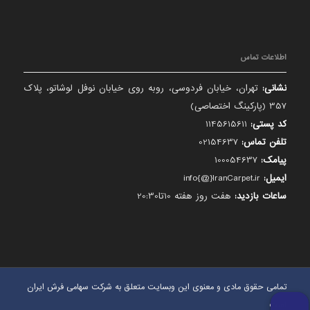
اطلاعات تماس
نشانی:
تهران، خیابان فردوسی، روبه روی خیابان نوفل لوشاتو، پلاک
357 (پارکینگ اختصاصی)
کد پستی:
1145615611
تلفن تماس:
02154637
پیامک:
100054637
ایمیل:
info{@}IranCarpet.ir
ساعات بازدید:
هفت روز هفته 10تا20:30
تمامی حقوق مادی و معنوی این وبسایت متعلق به شرکت سهامی فرش ایران
است