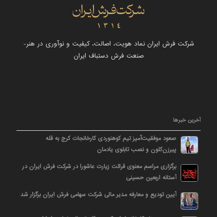
شرکت فرش ایران نماد هویت، اصالت، کیفیت و نوآوری در هنر-
صنعت فرش دستباف ایران
آخرین خبرها
صعود موفقیت‌آمیز تیم کوهنوردی کارخانجات کرج به قله
پیرزن‌کلون و نصب تابلوی یادمان
برگزاری مراسم معنوی قرائت زیارت عاشورا در شرکت فرش ایران در
آستانه اربعین حسینی
آیین تودیع و معارفه مدیر مالی شرکت سهامی فرش ایران برگزار شد