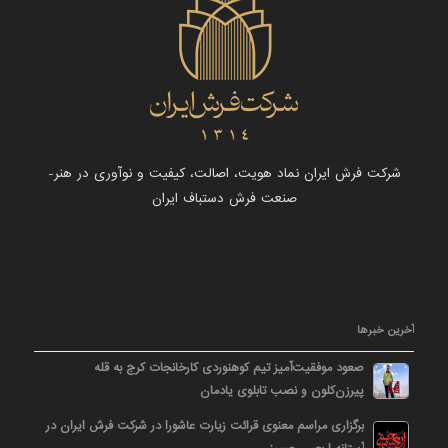
شرکت فرش ایران نماد هویت، اصالت، کیفیت و نوآوری در هنر-
صنعت فرش دستباف ایران
آخرین خبرها
صعود موفقیت‌آمیز تیم کوهنوردی کارخانجات کرج به قله
پیرزن‌کلون و نصب تابلوی یادمان
برگزاری مراسم معنوی قرائت زیارت عاشورا در شرکت فرش ایران در