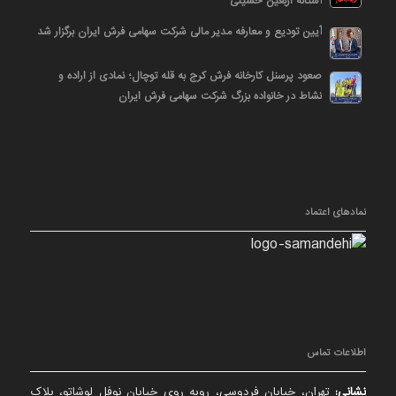
آستانه اربعین حسینی
آیین تودیع و معارفه مدیر مالی شرکت سهامی فرش ایران برگزار شد
صعود پرسنل کارخانه فرش کرج به قله توچال؛ نمادی از اراده و
نشاط در خانواده بزرگ شرکت سهامی فرش ایران
نمادهای اعتماد
اطلاعات تماس
نشانی:
تهران، خیابان فردوسی، روبه روی خیابان نوفل لوشاتو، پلاک