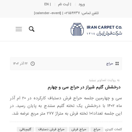
ورود
| ثبت نام
| EN
تلفن تماس: 02154637 | [calender-event]
حراج
۲۲ آذر ۱۴۰۲
به روایت تصاویر ببینید
درخشش گلیم شیراز در حراج سی و چهارم
سی و چهارمین جلسه حراج فرش دستباف کارکرده در ۲۰ ام آذر
ماه ۱۴۰۲ با درخشش یک تخته گلیم سنندج به پایان رسید. در
این جلسه تعداد۱۰۱ تخته فرش به متراژ ۲۷۷ متر مربع عرضه شد.
کلمات کلیدی:
حراج
حراج فرش
حراج فرش دستباف
گلیم‌بافی