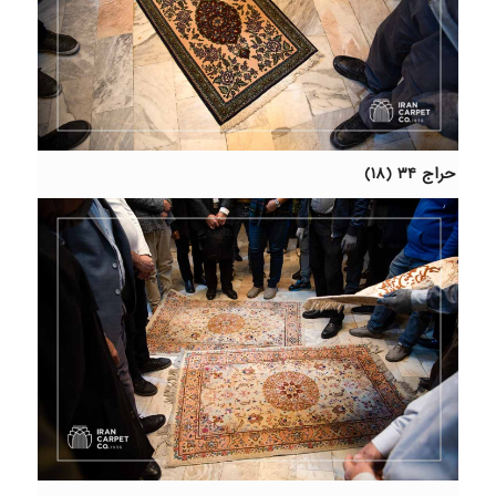
حراج ۳۴ (۱۸)