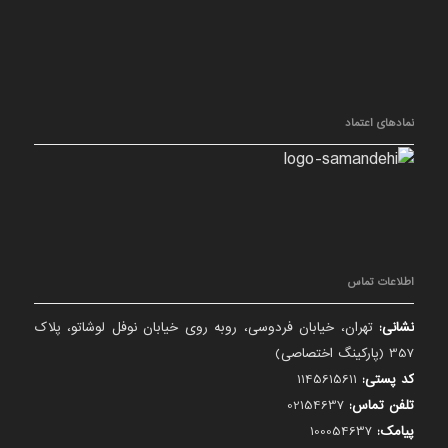
نمادهای اعتماد
اطلاعات تماس
نشانی:
تهران، خیابان فردوسی، روبه روی خیابان نوفل لوشاتو، پلاک
357 (پارکینگ اختصاصی)
کد پستی:
1145615611
تلفن تماس:
02154637
پیامک:
100054637