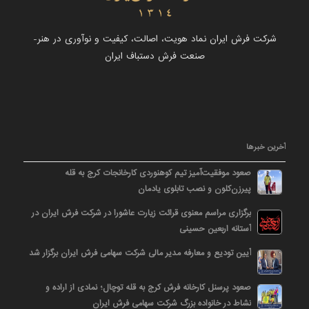
شرکت فرش ایران نماد هویت، اصالت، کیفیت و نوآوری در هنر-
صنعت فرش دستباف ایران
آخرین خبرها
صعود موفقیت‌آمیز تیم کوهنوردی کارخانجات کرج به قله
پیرزن‌کلون و نصب تابلوی یادمان
برگزاری مراسم معنوی قرائت زیارت عاشورا در شرکت فرش ایران در
آستانه اربعین حسینی
آیین تودیع و معارفه مدیر مالی شرکت سهامی فرش ایران برگزار شد
صعود پرسنل کارخانه فرش کرج به قله توچال؛ نمادی از اراده و
نشاط در خانواده بزرگ شرکت سهامی فرش ایران