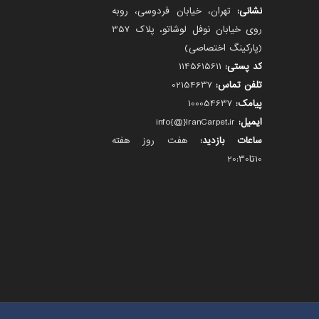
نشانی:
تهران، خیابان فردوسی، روبه
روی خیابان نوفل لوشاتو، پلاک 357
(پارکینگ اختصاصی)
کد پستی:
1145615611
تلفن تماس:
02154637
پیامک:
100054637
ایمیل:
info{@}IranCarpet.ir
ساعات بازدید:
هفت روز هفته
10تا20:30