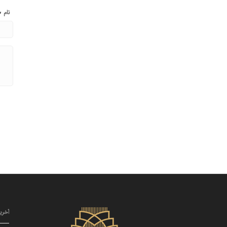
*
نام
آخری