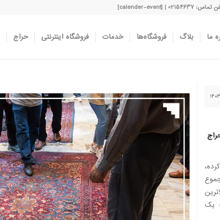
اس: 02154637 | [calender-event]
ه ما
بلاگ
فروشگاه‌ها
خدمات
فروشگاه اینترنتی
حراج
راج
رده،
از مجموع
بالاترین
ه یک