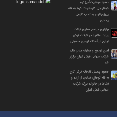
صعود موفقیت‌آمیز تیم
کوهنوردی کارخانجات کرج به قله
پیرزن‌کلون و نصب تابلوی
یادمان
برگزاری مراسم معنوی قرائت
زیارت عاشورا در شرکت فرش
ایران در آستانه اربعین حسینی
آیین تودیع و معارفه مدیر مالی
شرکت سهامی فرش ایران برگزار
شد
صعود پرسنل کارخانه فرش کرج
به قله توچال؛ نمادی از اراده و
نشاط در خانواده بزرگ شرکت
سهامی فرش ایران