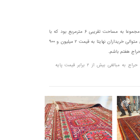
رکورد بیشترین رشد از قیمت پایه مربوط به ۴ تخته فرش بلوچ مجموعا به مساحت تقریبی ۶ مترمربع بود که با
قیمت پایه ۹۰۰ هزار تومان وارد سالن حراج شد اما با پیشنهادهای متوالی خریداران نهایتا به قیمت ۲ میلیون و ۹۰۰
مجموعا فرش‌های عرضه شده در ۹ نوبت از هفتمین جلسه حراج به مبالغی بیش از ۲ برابر قیمت پایه