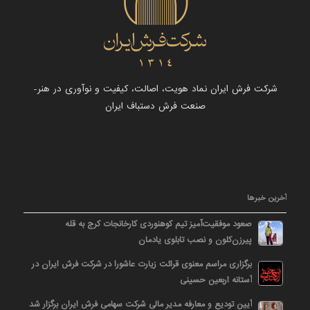
شرکت فرش ایران نماد هویت، اصالت، کیفیت و نوآوری در هنر-
صنعت فرش دستباف ایران
آخرین خبرها
صعود موفقیت‌آمیز تیم کوهنوردی کارخانجات کرج به قله
پیرزن‌کلون و نصب تابلوی یادمان
برگزاری مراسم معنوی قرائت زیارت عاشورا در شرکت فرش ایران در
آستانه اربعین حسینی
آیین تودیع و معارفه مدیر مالی شرکت سهامی فرش ایران برگزار شد