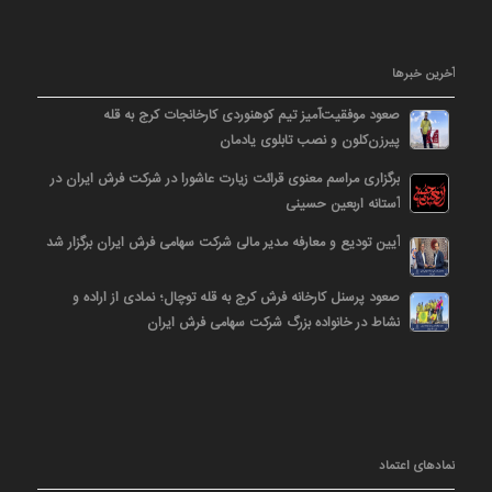
آخرین خبرها
صعود موفقیت‌آمیز تیم کوهنوردی کارخانجات کرج به قله
پیرزن‌کلون و نصب تابلوی یادمان
برگزاری مراسم معنوی قرائت زیارت عاشورا در شرکت فرش ایران در
آستانه اربعین حسینی
آیین تودیع و معارفه مدیر مالی شرکت سهامی فرش ایران برگزار شد
صعود پرسنل کارخانه فرش کرج به قله توچال؛ نمادی از اراده و
نشاط در خانواده بزرگ شرکت سهامی فرش ایران
نمادهای اعتماد