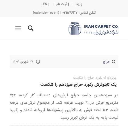
ورود
| ثبت نام
| EN
تلفن تماس: 02154637 | [calender-event]
حراج
۲۷ شهریور ۱۴۰۳
پرتره‌ای که رکورد حراج را شکست
یک تابلوفرش رکورد حراج سیزدهم را شکست
در سیزدهمین جلسه حراج فرش‌های دستباف کار کرده، ۷۶۴
مترمربع فرش در ۹۱ نوبت عرضه شد. از مجموع فرش‌های عرضه
شده، ۱۰۳ تخته فرش به بالاترین پیشنهادها فروخته شدند و رکورد
قیمت پایه به یک فرش تبریز رسید.