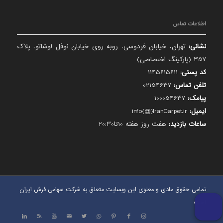
اطلاعات تماس
نشانی:
تهران، خیابان فردوسی، روبه روی خیابان نوفل لوشاتو، پلاک
357 (پارکینگ اختصاصی)
کد پستی:
1145615611
تلفن تماس:
02154637
پیامک:
100054637
ایمیل:
info{@}IranCarpet.ir
ساعات بازدید:
هفت روز هفته 10تا20:30
تمامی حقوق مادی و معنوی این وبسایت متعلق به شرکت سهامی فرش ایران
است