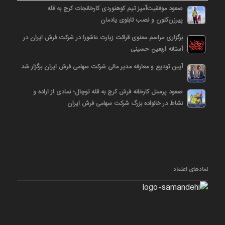
صعود موفقیت‌آمیز تیم کوهنوردی کارخانجات کرج به قله
پیرزن‌کلون و نصب تابلوی یادمان
برگزاری مراسم معنوی قرائت زیارت عاشورا در شرکت فرش ایران در
آستانه اربعین حسینی
آیین تودیع و معارفه مدیر مالی شرکت سهامی فرش ایران برگزار شد
صعود پرسنل کارخانه فرش کرج به قله توچال؛ نمادی از اراده و
نشاط در خانواده بزرگ شرکت سهامی فرش ایران
نمادهای اعتماد