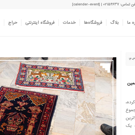
اس: 02154637 | [calender-event]
ه ما
بلاگ
فروشگاه‌ها
خدمات
فروشگاه اینترنتی
حراج
مین
رده،
از مجموع
بالاترین
ه یک