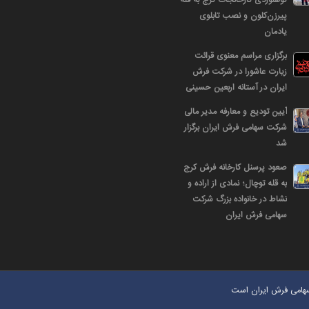
پیرزن‌کلون و نصب تابلوی
یادمان
برگزاری مراسم معنوی قرائت
زیارت عاشورا در شرکت فرش
ایران در آستانه اربعین حسینی
آیین تودیع و معارفه مدیر مالی
شرکت سهامی فرش ایران برگزار
شد
صعود پرسنل کارخانه فرش کرج
به قله توچال؛ نمادی از اراده و
نشاط در خانواده بزرگ شرکت
سهامی فرش ایران
سهامی فرش ایران است