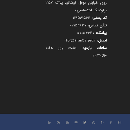
روی خیابان نوفل لوشاتو، پلاک 357
(پارکینگ اختصاصی)
کد پستی:
1145615611
تلفن تماس:
02154637
پیامک:
100054637
ایمیل:
info{@}IranCarpet.ir
ساعات بازدید:
هفت روز هفته
10تا20:30