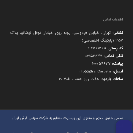
اطلاعات تماس
نشانی:
تهران، خیابان فردوسی، روبه روی خیابان نوفل لوشاتو، پلاک
357 (پارکینگ اختصاصی)
کد پستی:
1145615611
تلفن تماس:
02154637
پیامک:
100054637
ایمیل:
info{@}IranCarpet.ir
ساعات بازدید:
هفت روز هفته 10تا20:30
تمامی حقوق مادی و معنوی این وبسایت متعلق به شرکت سهامی فرش ایران
است