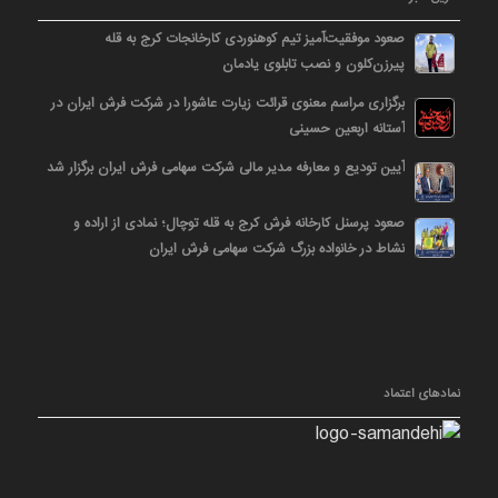
صعود موفقیت‌آمیز تیم کوهنوردی کارخانجات کرج به قله
پیرزن‌کلون و نصب تابلوی یادمان
برگزاری مراسم معنوی قرائت زیارت عاشورا در شرکت فرش ایران در
آستانه اربعین حسینی
آیین تودیع و معارفه مدیر مالی شرکت سهامی فرش ایران برگزار شد
صعود پرسنل کارخانه فرش کرج به قله توچال؛ نمادی از اراده و
نشاط در خانواده بزرگ شرکت سهامی فرش ایران
نمادهای اعتماد