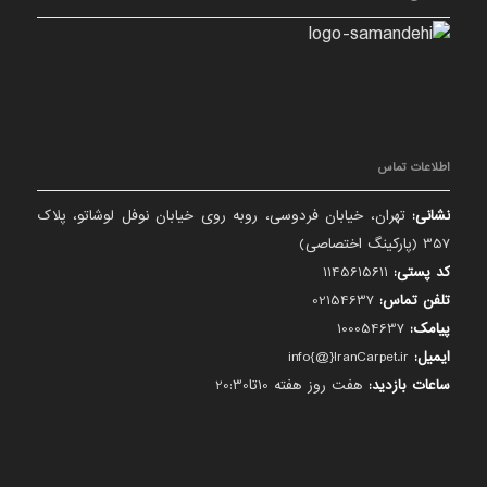
اطلاعات تماس
نشانی:
تهران، خیابان فردوسی، روبه روی خیابان نوفل لوشاتو، پلاک
357 (پارکینگ اختصاصی)
کد پستی:
1145615611
تلفن تماس:
02154637
پیامک:
100054637
ایمیل:
info{@}IranCarpet.ir
ساعات بازدید:
هفت روز هفته 10تا20:30