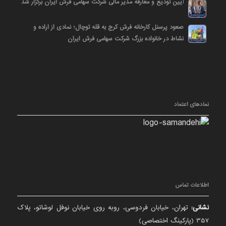
آیین تودیع و معارفه مدیر مالی شرکت سهامی فرش ایران برگزار شد
صعود پرسنل کارخانه فرش کرج به قله توچال؛ نمادی از اراده و
نشاط در خانواده بزرگ شرکت سهامی فرش ایران
نمادهای اعتماد
اطلاعات تماس
نشانی:
تهران، خیابان فردوسی، روبه روی خیابان نوفل لوشاتو، پلاک
357 (پارکینگ اختصاصی)