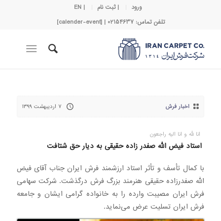
ورود
| ثبت نام
| EN
تلفن تماس: 02154637 | [calender-event]
اخبار فرش
۷ اردیبهشت ۱۳۹۹
انا لله و انا الیه راجعون
استاد فیض الله صفدر زاده حقیقی به دیار حق شتافت
با کمال تأسف و تأثر استاد ارزشمند فرش ایران جناب آقای فیض
الله صفدرزاده حقیقی هنرمند بزرگ فرش درگذشت. شرکت سهامی
فرش ایران مصیبت وارده را به خانواده گرامی ایشان و جامعه
فرش ایران تسلیت عرض می‌نماید.