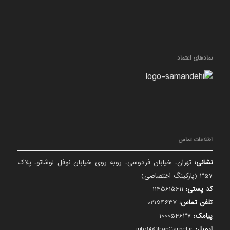
نمادهای اعتماد
اطلاعات تماس
نشانی:
تهران، خیابان فردوسی، روبه روی خیابان نوفل لوشاتو، پلاک
357 (پارکینگ اختصاصی)
کد پستی:
1145615611
تلفن تماس:
02154637
پیامک:
100054637
ایمیل:
info{@}IranCarpet.ir