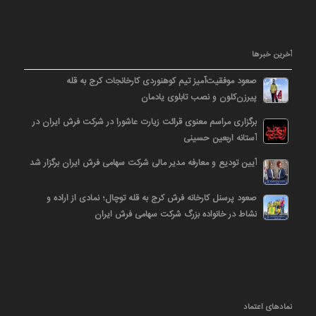
آخرین خبرها
صعود موفقیت‌آمیز تیم کوهنوردی کارخانجات کرج به قله
پیرزن‌کلون و نصب تابلوی یادمان
برگزاری مراسم معنوی قرائت زیارت عاشورا در شرکت فرش ایران در
آستانه اربعین حسینی
آیین تودیع و معارفه مدیر مالی شرکت سهامی فرش ایران برگزار شد
صعود پرسنل کارخانه فرش کرج به قله توچال؛ نمادی از اراده و
نشاط در خانواده بزرگ شرکت سهامی فرش ایران
نمادهای اعتماد