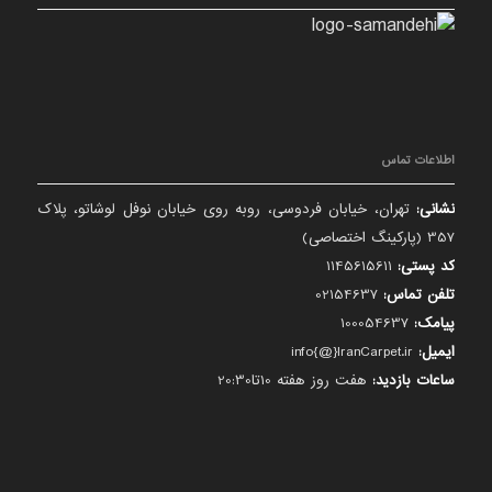
اطلاعات تماس
نشانی:
تهران، خیابان فردوسی، روبه روی خیابان نوفل لوشاتو، پلاک
357 (پارکینگ اختصاصی)
کد پستی:
1145615611
تلفن تماس:
02154637
پیامک:
100054637
ایمیل:
info{@}IranCarpet.ir
ساعات بازدید:
هفت روز هفته 10تا20:30