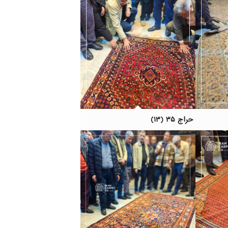
حراج ۳۵ (۱۳)