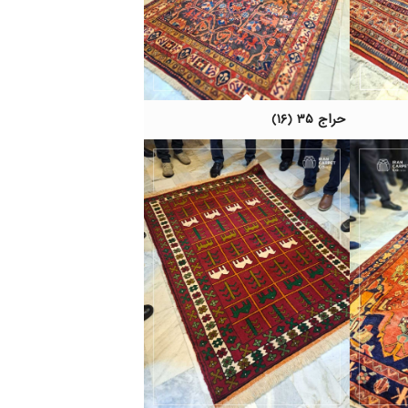
حراج ۳۵ (۱۶)