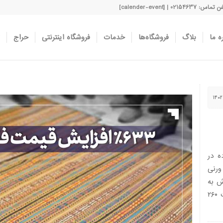
اس: 02154637 | [calender-event]
ه ما
بلاگ
فروشگاه‌ها
خدمات
فروشگاه اینترنتی
حراج
ه در
یم ورنی
د ۱۰۰ تخته فرش به
متراژ ۲۹۷ متر مربع عرضه و ۸۸ تخته به مساحت ۲۶۰