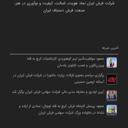
شرکت فرش ایران نماد هویت، اصالت، کیفیت و نوآوری در هنر-
صنعت فرش دستباف ایران
آخرین خبرها
صعود موفقیت‌آمیز تیم کوهنوردی کارخانجات کرج به قله
پیرزن‌کلون و نصب تابلوی یادمان
برگزاری مراسم معنوی قرائت زیارت عاشورا در شرکت فرش ایران در
آستانه اربعین حسینی
آیین تودیع و معارفه مدیر مالی شرکت سهامی فرش ایران برگزار شد
صعود پرسنل کارخانه فرش کرج به قله توچال؛ نمادی از اراده و
نشاط در خانواده بزرگ شرکت سهامی فرش ایران