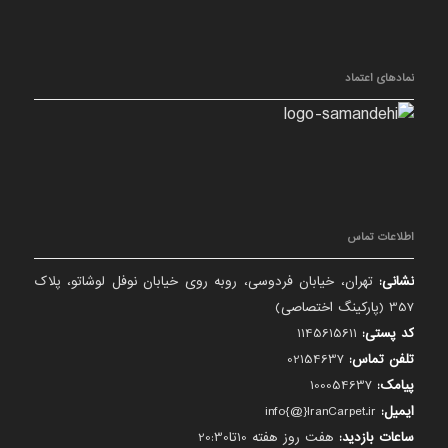
نمادهای اعتماد
اطلاعات تماس
نشانی:
تهران، خیابان فردوسی، روبه روی خیابان نوفل لوشاتو، پلاک
357 (پارکینگ اختصاصی)
کد پستی:
1145615611
تلفن تماس:
02154637
پیامک:
100054637
ایمیل:
info{@}IranCarpet.ir
ساعات بازدید:
هفت روز هفته 10تا20:30