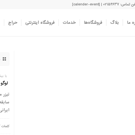
اس: 02154637 | [calender-event]
ه ما
بلاگ
فروشگاه‌ها
خدمات
فروشگاه اینترنتی
حراج
و
با بیش از 8 دهه فعالیت د
لوگو
سابقه
ایرانی
کلمات 