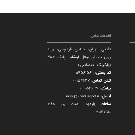
اطلاعات تماس
نشانی:
تهران، خیابان فردوسی، روبه
روی خیابان نوفل لوشاتو، پلاک 357
(پارکینگ اختصاصی)
کد پستی:
1145615611
تلفن تماس:
02154637
پیامک:
100054637
ایمیل:
info{@}IranCarpet.ir
ساعات بازدید:
هفت روز هفته
10تا20:30