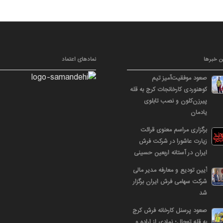
ن خبرها
نمادهای اعتماد
صعود موفقیت‌آمیز تیم
کوهنوردی کارخانجات کرج به قله
پیرزن‌کلون و نصب تابلوی
یادمان
برگزاری مراسم معنوی قرائت
زیارت عاشورا در شرکت فرش
ایران در آستانه اربعین حسینی
آیین تودیع و معارفه مدیر مالی
شرکت سهامی فرش ایران برگزار
شد
صعود پرسنل کارخانه فرش کرج
به قله توچال؛ نمادی از اراده و