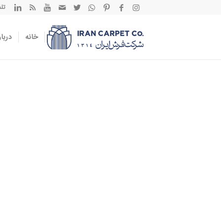
تلفن تم
خانه
دربار