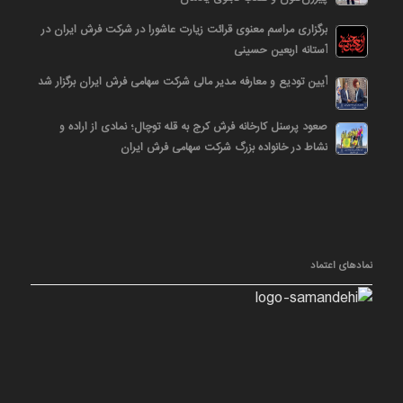
برگزاری مراسم معنوی قرائت زیارت عاشورا در شرکت فرش ایران در
آستانه اربعین حسینی
آیین تودیع و معارفه مدیر مالی شرکت سهامی فرش ایران برگزار شد
صعود پرسنل کارخانه فرش کرج به قله توچال؛ نمادی از اراده و
نشاط در خانواده بزرگ شرکت سهامی فرش ایران
نمادهای اعتماد