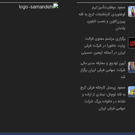
صعود موفقیت‌آمیز تیم
کوهنوردی کارخانجات کرج به قله
پیرزن‌کلون و نصب تابلوی
یادمان
برگزاری مراسم معنوی قرائت
زیارت عاشورا در شرکت فرش
ایران در آستانه اربعین حسینی
آیین تودیع و معارفه مدیر مالی
شرکت سهامی فرش ایران برگزار
شد
صعود پرسنل کارخانه فرش کرج
به قله توچال؛ نمادی از اراده و
نشاط در خانواده بزرگ شرکت
سهامی فرش ایران