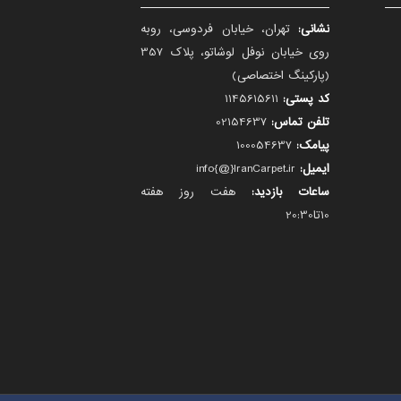
نشانی:
تهران، خیابان فردوسی، روبه
روی خیابان نوفل لوشاتو، پلاک 357
(پارکینگ اختصاصی)
کد پستی:
1145615611
تلفن تماس:
02154637
پیامک:
100054637
ایمیل:
info{@}IranCarpet.ir
ساعات بازدید:
هفت روز هفته
10تا20:30