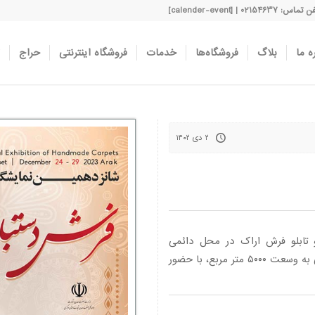
اس: 02154637 | [calender-event]
ه ما
بلاگ
فروشگاه‌ها
خدمات
فروشگاه اینترنتی
حراج
۲ دی ۱۴۰۲
تابلو فرش اراک در محل دائمی
نمایشگاه های بین المللی استان مرکزی در فضایی به وسعت ۵۰۰۰ متر مربع، با حضور