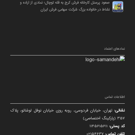
صعود پرسنل کارخانه فرش کرج به قله توچال؛ نمادی از اراده و
نشاط در خانواده بزرگ شرکت سهامی فرش ایران
نمادهای اعتماد
اطلاعات تماس
نشانی:
تهران، خیابان فردوسی، روبه روی خیابان نوفل لوشاتو، پلاک
357 (پارکینگ اختصاصی)
کد پستی:
1145615611
تلفن تماس:
02154637