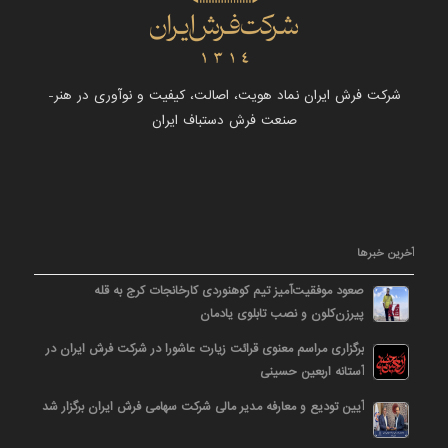
شرکت فرش ایران نماد هویت، اصالت، کیفیت و نوآوری در هنر-
صنعت فرش دستباف ایران
آخرین خبرها
صعود موفقیت‌آمیز تیم کوهنوردی کارخانجات کرج به قله
پیرزن‌کلون و نصب تابلوی یادمان
برگزاری مراسم معنوی قرائت زیارت عاشورا در شرکت فرش ایران در
آستانه اربعین حسینی
آیین تودیع و معارفه مدیر مالی شرکت سهامی فرش ایران برگزار شد