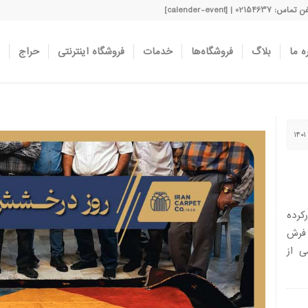
اس: 02154637 | [calender-event]
ه ما
بلاگ
فروشگاه‌ها
خدمات
فروشگاه اینترنتی
حراج
رده
ا عرضه ۱۰۲ تخته فرش
ی از