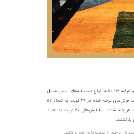
بیست و سومین جلسه حراج فرش دستباف کارکرده در ۶۳ نوبت و عرضه ۱۰۲ تخته انواع دستبافته‌های سنتی شامل
قالی، گلیم، گبه، تابلوفرش و … به مساحت ۳۴۹ مترمربع برگزار شد. فرش‌های عرضه شده در ۳۶ نوبت به تعداد ۵۲
تخته و مساحت ۲۰۸ متر مربع به پیشنهادهایی بالاتر از قیمت پایه فروخته شدند. اما فرش‌های ۲۷ نوبت به تعداد
شتند.