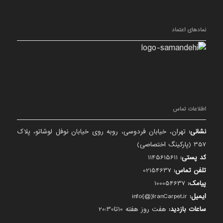
نمادهای اعتماد
اطلاعات تماس
نشانی:
تهران، خیابان فردوسی، روبه روی خیابان نوفل لوشاتو، پلاک
357 (پارکینگ اختصاصی)
کد پستی:
1145615611
تلفن تماس:
02154637
پیامک:
100054637
ایمیل:
info{@}IranCarpet.ir
ساعات بازدید:
هفت روز هفته 10تا20:30