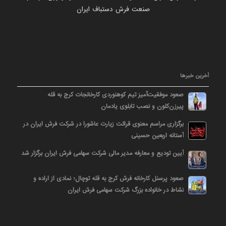
صنعت فرش دستباف ایران
آخرین خبرها
صعود موفقیت‌آمیز تیم کوهنوردی کارخانجات کرج به قله
پیرزن‌کلون و نصب تابلوی یادمان
برگزاری مراسم معنوی قرائت زیارت عاشورا در شرکت فرش ایران در
آستانه اربعین حسینی
آیین تودیع و معارفه مدیر مالی شرکت سهامی فرش ایران برگزار شد
صعود پرسنل کارخانه فرش کرج به قله توچال؛ نمادی از اراده و
نشاط در خانواده بزرگ شرکت سهامی فرش ایران