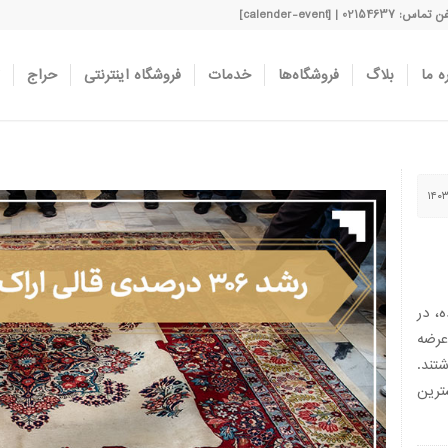
اس: 02154637 | [calender-event]
ه ما
بلاگ
فروشگاه‌ها
خدمات
فروشگاه اینترنتی
حراج
، در
۳ متر مربع عرضه
شتند.
ترین