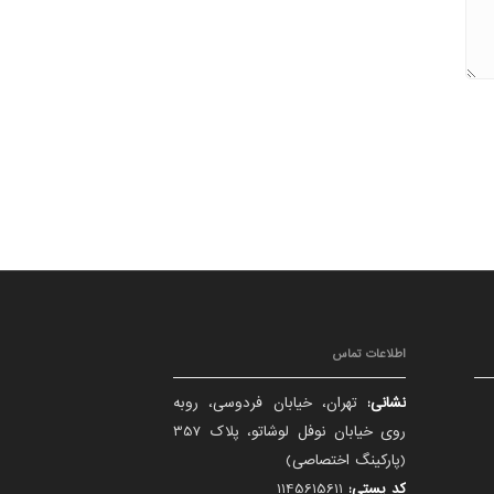
اطلاعات تماس
نشانی:
تهران، خیابان فردوسی، روبه
روی خیابان نوفل لوشاتو، پلاک 357
(پارکینگ اختصاصی)
کد پستی:
1145615611