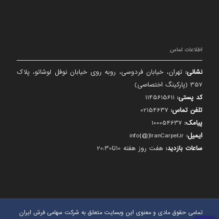
اطلاعات تماس
نشانی:
تهران، خیابان فردوسی، روبه روی خیابان نوفل لوشاتو، پلاک
357 (پارکینگ اختصاصی)
کد پستی:
1145615611
تلفن تماس:
02154637
پیامک:
100054637
ایمیل:
info{@}IranCarpet.ir
ساعات بازدید:
هفت روز هفته 10تا20:30
تمامی حقوق مادی و معنوی این وبسایت متعلق به شرکت سهامی فرش ایران