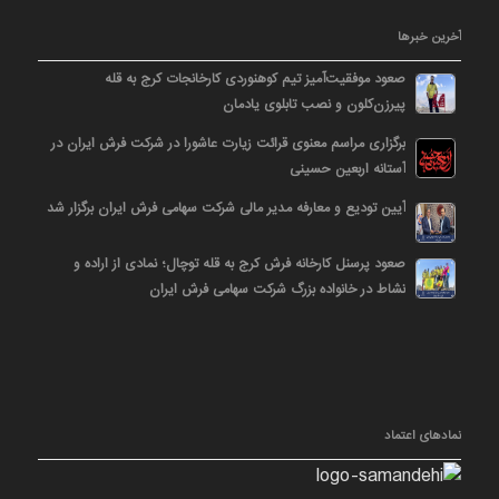
آخرین خبرها
صعود موفقیت‌آمیز تیم کوهنوردی کارخانجات کرج به قله
پیرزن‌کلون و نصب تابلوی یادمان
برگزاری مراسم معنوی قرائت زیارت عاشورا در شرکت فرش ایران در
آستانه اربعین حسینی
آیین تودیع و معارفه مدیر مالی شرکت سهامی فرش ایران برگزار شد
صعود پرسنل کارخانه فرش کرج به قله توچال؛ نمادی از اراده و
نشاط در خانواده بزرگ شرکت سهامی فرش ایران
نمادهای اعتماد