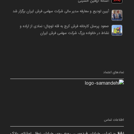
آستانه اربعین حسینی
آیین تودیع و معارفه مدیر مالی شرکت سهامی فرش ایران برگزار شد
صعود پرسنل کارخانه فرش کرج به قله توچال؛ نمادی از اراده و
نشاط در خانواده بزرگ شرکت سهامی فرش ایران
نمادهای اعتماد
اطلاعات تماس
نشانی:
تهران، خیابان فردوسی، روبه روی خیابان نوفل لوشاتو، پلاک