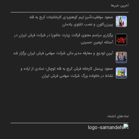
آخرین خبرها
صعود موفقیت‌آمیز تیم کوهنوردی کارخانجات کرج به قله
پیرزن‌کلون و نصب تابلوی یادمان
برگزاری مراسم معنوی قرائت زیارت عاشورا در شرکت فرش ایران در
آستانه اربعین حسینی
آیین تودیع و معارفه مدیر مالی شرکت سهامی فرش ایران برگزار شد
صعود پرسنل کارخانه فرش کرج به قله توچال؛ نمادی از اراده و
نشاط در خانواده بزرگ شرکت سهامی فرش ایران
نمادهای اعتماد