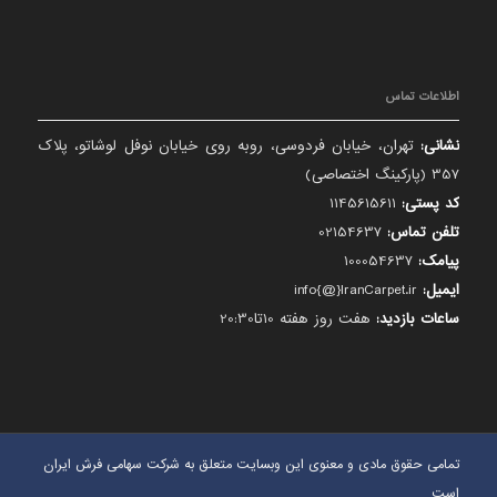
اطلاعات تماس
نشانی:
تهران، خیابان فردوسی، روبه روی خیابان نوفل لوشاتو، پلاک
357 (پارکینگ اختصاصی)
کد پستی:
1145615611
تلفن تماس:
02154637
پیامک:
100054637
ایمیل:
info{@}IranCarpet.ir
ساعات بازدید:
هفت روز هفته 10تا20:30
تمامی حقوق مادی و معنوی این وبسایت متعلق به شرکت سهامی فرش ایران
است