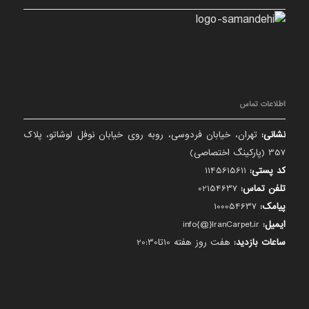
اطلاعات تماس
نشانی:
تهران، خیابان فردوسی، روبه روی خیابان نوفل لوشاتو، پلاک
357 (پارکینگ اختصاصی)
کد پستی:
1145615611
تلفن تماس:
02154637
پیامک:
100054637
ایمیل:
info{@}IranCarpet.ir
ساعات بازدید:
هفت روز هفته 10تا20:30