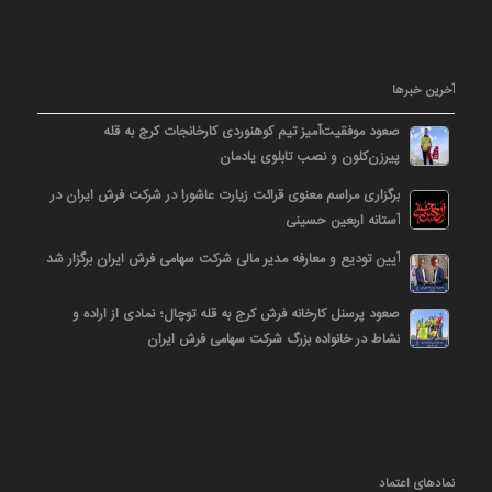
آخرین خبرها
صعود موفقیت‌آمیز تیم کوهنوردی کارخانجات کرج به قله
پیرزن‌کلون و نصب تابلوی یادمان
برگزاری مراسم معنوی قرائت زیارت عاشورا در شرکت فرش ایران در
آستانه اربعین حسینی
آیین تودیع و معارفه مدیر مالی شرکت سهامی فرش ایران برگزار شد
صعود پرسنل کارخانه فرش کرج به قله توچال؛ نمادی از اراده و
نشاط در خانواده بزرگ شرکت سهامی فرش ایران
نمادهای اعتماد