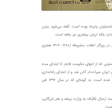
نشیان پابرجا بوده است. گفته می‌شود بنیان
رد بلکه ارزش بیشتری نیز یافته است.
از این رو تاسیس سازمان اسناد ملی ایران در جلسه ۱۷ اردیبهشت ۱۳۴۹ مجلس شورای ملی تصویب شد؛ اما سرآغاز آن در روزگار انقلاب مشروطه (۱۲۸۰- ۱۳۰۹ هجری
تی که از انتهای حکومت قاجار تا ابتدای سده
ن میراث‌دار آنان شد و از ابتدای راه‌اندازی
دارای ضوابط و آرایه‌های اداری منسجم بوده که پس از هشت دهه، خود بنیان بسیاری از اسناد فرش دستباف کشور شده است. به گونه‌ای که در سال ۱۳۹۲ طی
 ارسال تلگراف به وزارت پیشه و هنر بازرگانی،