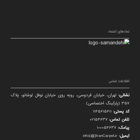
نمادهای اعتماد
اطلاعات تماس
نشانی:
تهران، خیابان فردوسی، روبه روی خیابان نوفل لوشاتو، پلاک
357 (پارکینگ اختصاصی)
کد پستی:
1145615611
تلفن تماس:
02154637
پیامک:
100054637
ایمیل:
info{@}IranCarpet.ir