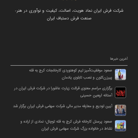
شرکت فرش ایران نماد هویت، اصالت، کیفیت و نوآوری در هنر-
صنعت فرش دستباف ایران
آخرین خبرها
صعود موفقیت‌آمیز تیم کوهنوردی کارخانجات کرج به قله
پیرزن‌کلون و نصب تابلوی یادمان
برگزاری مراسم معنوی قرائت زیارت عاشورا در شرکت فرش ایران در
آستانه اربعین حسینی
آیین تودیع و معارفه مدیر مالی شرکت سهامی فرش ایران برگزار شد
صعود پرسنل کارخانه فرش کرج به قله توچال؛ نمادی از اراده و
نشاط در خانواده بزرگ شرکت سهامی فرش ایران