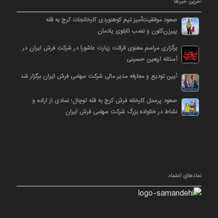
آخرین خبرها
صعود موفقیت‌آمیز تیم کوهنوردی کارخانجات کرج به قله
پیرزن‌کلون و نصب تابلوی یادمان
برگزاری مراسم معنوی قرائت زیارت عاشورا در شرکت فرش ایران در
آستانه اربعین حسینی
آیین تودیع و معارفه مدیر مالی شرکت سهامی فرش ایران برگزار شد
صعود پرسنل کارخانه فرش کرج به قله توچال؛ نمادی از اراده و
نشاط در خانواده بزرگ شرکت سهامی فرش ایران
نمادهای اعتماد