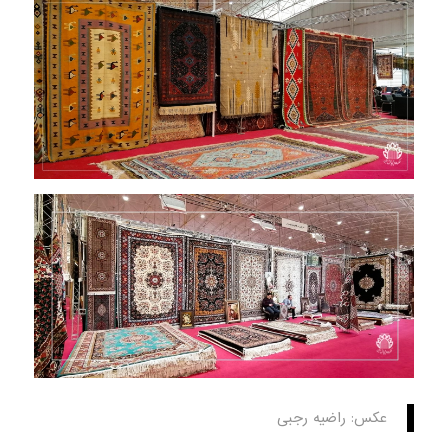
عکس: راضیه رجبی