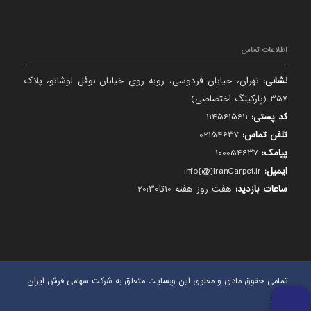
اطلاعات تماس
نشانی:
تهران، خیابان فردوسی، روبه روی خیابان نوفل لوشاتو، پلاک
357 (پارکینگ اختصاصی)
کد پستی:
1145615611
تلفن تماس:
02154637
پیامک:
100054637
ایمیل:
info{@}IranCarpet.ir
ساعات بازدید:
هفت روز هفته 10تا20:30
تمامی حقوق مادی و معنوی این وبسایت متعلق به شرکت سهامی فرش ایران
است