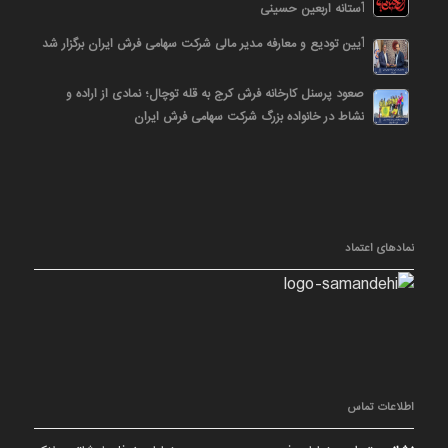
آستانه اربعین حسینی
آیین تودیع و معارفه مدیر مالی شرکت سهامی فرش ایران برگزار شد
صعود پرسنل کارخانه فرش کرج به قله توچال؛ نمادی از اراده و
نشاط در خانواده بزرگ شرکت سهامی فرش ایران
نمادهای اعتماد
اطلاعات تماس