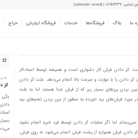
اس: 02154637 | [calender-event]
ه ما
بلاگ
فروشگاه‌ها
خدمات
فروشگاه اینترنتی
حراج
د
. کز دادن فرش کار دشواری است و همیشه توسط استادکار
هنری 
ر، کز دادن را با مهارت و سرعت بالا انجام می‌دهد. علت کز دادن
کز د
بین بردن پرزهای بسیار ریز که از فرش جدا هستند اما به علت
یکی ا
در مورد فرش‌های بید خورده به منظور از بین بردن تخم‌های بید
دادن
استاد
بسیار
ی‌رساند اما اگر عملیات کز دادن توسط فرد خبره انجام نشود
می‌ده
کز دادن فرش همواره از پشت فرش انجام می‌شود نه روی فرش.