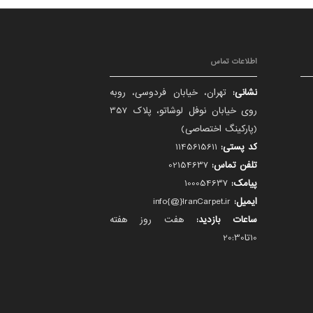
اطلاعات تماس
نشانی:
تهران، خیابان فردوسی، روبه
روی خیابان نوفل لوشاتو، پلاک 357
(پارکینگ اختصاصی)
کد پستی:
1145615611
تلفن تماس:
02154637
پیامک:
100054637
ایمیل:
info{@}IranCarpet.ir
ساعات بازدید:
هفت روز هفته
10تا20:30