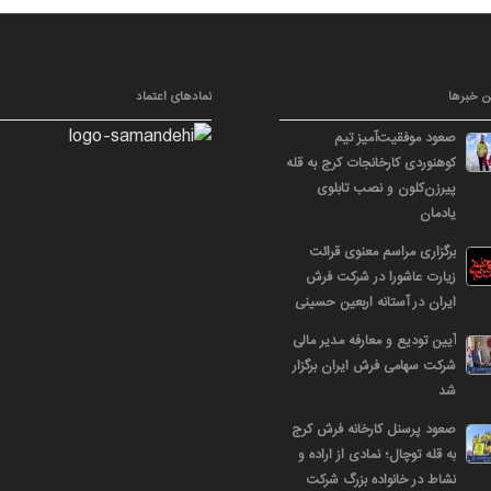
ن خبرها
نمادهای اعتماد
صعود موفقیت‌آمیز تیم
کوهنوردی کارخانجات کرج به قله
پیرزن‌کلون و نصب تابلوی
یادمان
برگزاری مراسم معنوی قرائت
زیارت عاشورا در شرکت فرش
ایران در آستانه اربعین حسینی
آیین تودیع و معارفه مدیر مالی
شرکت سهامی فرش ایران برگزار
شد
صعود پرسنل کارخانه فرش کرج
به قله توچال؛ نمادی از اراده و
نشاط در خانواده بزرگ شرکت