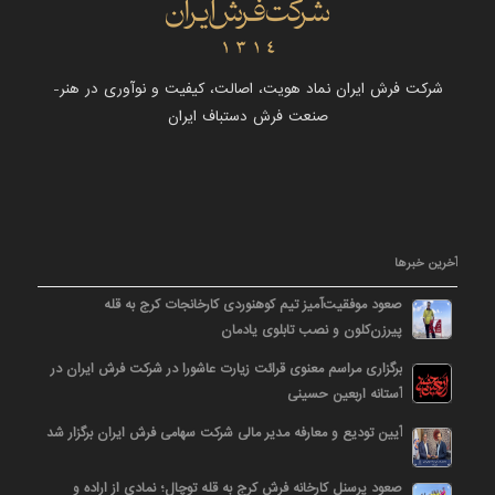
شرکت فرش ایران نماد هویت، اصالت، کیفیت و نوآوری در هنر-
صنعت فرش دستباف ایران
آخرین خبرها
صعود موفقیت‌آمیز تیم کوهنوردی کارخانجات کرج به قله
پیرزن‌کلون و نصب تابلوی یادمان
برگزاری مراسم معنوی قرائت زیارت عاشورا در شرکت فرش ایران در
آستانه اربعین حسینی
آیین تودیع و معارفه مدیر مالی شرکت سهامی فرش ایران برگزار شد
صعود پرسنل کارخانه فرش کرج به قله توچال؛ نمادی از اراده و