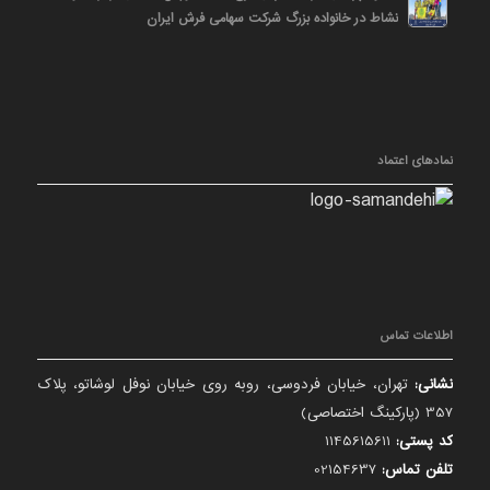
نشاط در خانواده بزرگ شرکت سهامی فرش ایران
نمادهای اعتماد
اطلاعات تماس
نشانی:
تهران، خیابان فردوسی، روبه روی خیابان نوفل لوشاتو، پلاک
357 (پارکینگ اختصاصی)
کد پستی:
1145615611
تلفن تماس:
02154637