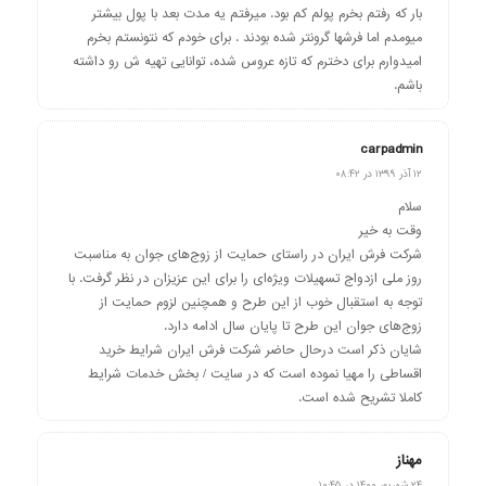
بار که رفتم بخرم پولم کم بود. میرفتم یه مدت بعد با پول بیشتر
میومدم اما فرشها گرونتر شده بودند . برای خودم که نتونستم بخرم
امیدوارم برای دخترم که تازه عروس شده، توانایی تهیه ش رو داشته
باشم.
carpadmin
گفته:
۱۲ آذر ۱۳۹۹ در ۰۸:۴۲
سلام
وقت به خیر
شرکت فرش ایران در راستای حمایت از زوج‌های جوان به مناسبت
روز ملی ازدواج تسهیلات ویژه‌ای را برای این عزیزان در نظر گرفت. با
توجه به استقبال خوب از این طرح و همچنین لزوم حمایت از
زوج‌های جوان این طرح تا پایان سال ادامه دارد.
شایان ذکر است درحال حاضر شرکت فرش ایران شرایط خرید
اقساطی را مهیا نموده است که در سایت / بخش خدمات شرایط
کاملا تشریح شده است.
مهناز
گفته:
۲۴ شهریور ۱۴۰۰ در ۱۰:۴۵