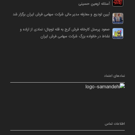
آستانه اربعین حسینی
آیین تودیع و معارفه مدیر مالی شرکت سهامی فرش ایران برگزار شد
صعود پرسنل کارخانه فرش کرج به قله توچال؛ نمادی از اراده و
نشاط در خانواده بزرگ شرکت سهامی فرش ایران
نمادهای اعتماد
اطلاعات تماس