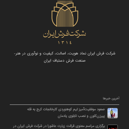
شرکت فرش ایران نماد هویت، اصالت، کیفیت و نوآوری در هنر-
صنعت فرش دستباف ایران
آخرین خبرها
صعود موفقیت‌آمیز تیم کوهنوردی کارخانجات کرج به قله
پیرزن‌کلون و نصب تابلوی یادمان
برگزاری مراسم معنوی قرائت زیارت عاشورا در شرکت فرش ایران در